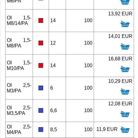
M6/PA
13,92 EUR
OI 1,5-
14
100
M8/14/PA
14,01 EUR
OI 1,5-
12
100
M8/PA
16,68 EUR
OI 1,5-
14
100
M10/PA
10,29 EUR
OI 2,5-
6
100
M3/PA
12,08 EUR
OI 2,5-
6,6
100
M3,5/PA
OI 2,5-
11,9 EUR
8,5
100
M4/PA