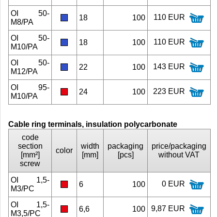
OI 50-
110 EUR
18
100
M8/PA
OI 50-
110 EUR
18
100
M10/PA
OI 50-
143 EUR
22
100
M12/PA
OI 95-
223 EUR
24
100
M10/PA
Cable ring terminals, insulation polycarbonate
code
section
width
packaging
price/packaging
color
[mm²]
[mm]
[pcs]
without VAT
screw
OI 1,5-
0 EUR
6
100
M3/PC
OI 1,5-
9,87 EUR
6,6
100
M3,5/PC