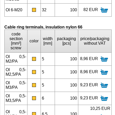
82 EUR
OI 6-M20
32
100
Cable ring terminals, insulation nylon 66
code
section
width
packaging
price/packaging
color
[mm²]
[mm]
[pcs]
without VAT
screw
OI 0,5-
8,96 EUR
5
100
M2/PA
OI 0,5-
8,96 EUR
5
100
M2,5/PA
OI 0,5-
9,23 EUR
5
100
M3/PA
OI 0,5-
9,23 EUR
6
100
M3,5/PA
10,25 EUR
OI 0,5-
6,5
100