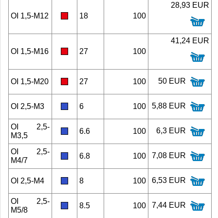
28,93 EUR
OI 1,5-M12
18
100
41,24 EUR
OI 1,5-M16
27
100
50 EUR
OI 1,5-M20
27
100
5,88 EUR
OI 2,5-M3
6
100
OI 2,5-
6,3 EUR
6.6
100
M3,5
OI 2,5-
7,08 EUR
6.8
100
M4/7
6,53 EUR
OI 2,5-M4
8
100
OI 2,5-
7,44 EUR
8.5
100
M5/8