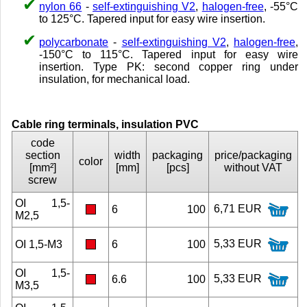
nylon 66
-
self-extinguishing V2
,
halogen-free
, -55°C
to 125°C. Tapered input for easy wire insertion.
polycarbonate
-
self-extinguishing V2
,
halogen-free
,
-150°C to 115°C. Tapered input for easy wire
insertion. Type PK: second copper ring under
insulation, for mechanical load.
Cable ring terminals, insulation PVC
code
section
width
packaging
price/packaging
color
[mm²]
[mm]
[pcs]
without VAT
screw
OI 1,5-
6,71 EUR
6
100
M2,5
5,33 EUR
OI 1,5-M3
6
100
OI 1,5-
5,33 EUR
6.6
100
M3,5