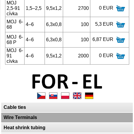
MOJ
0 EUR
2,5-91
1,5–2,5
9,5x1,2
2700
cívka
MOJ 6-
5,3 EUR
4–6
6,3x0,8
100
68
MOJ 6-
6,87 EUR
4–6
6,3x0,8
100
68 P
MOJ 6-
0 EUR
91
4–6
9,5x1,2
2000
cívka
Cable ties
Wire Terminals
Heat shrink tubing