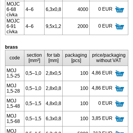
MOJC
0 EUR
6-68
4–6
6,3x0,8
4000
cívka
MOJC
0 EUR
6-91
4–6
9,5x1,2
2000
cívka
brass
section
for tab
packaging
price/packaging
code
[mm²]
[mm]
[pcs]
without VAT
MOJ
4,86 EUR
0,5–1,0
2,8x0,5
100
1,5-25
MOJ
4,86 EUR
0,5–1,0
2,8x0,8
100
1,5-28
MOJ
0 EUR
0,5–1,5
4,8x0,8
100
1,5-48
MOJ
3,85 EUR
0,5–1,5
6,3x0,8
100
1,5-68
MOJ