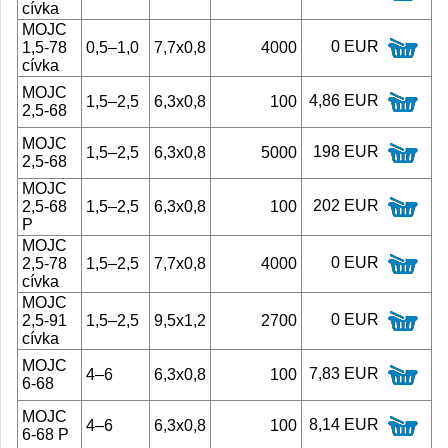
cívka
MOJC
0 EUR
1,5-78
0,5–1,0
7,7x0,8
4000
cívka
MOJC
4,86 EUR
1,5–2,5
6,3x0,8
100
2,5-68
MOJC
198 EUR
1,5–2,5
6,3x0,8
5000
2,5-68
MOJC
202 EUR
2,5-68
1,5–2,5
6,3x0,8
100
P
MOJC
0 EUR
2,5-78
1,5–2,5
7,7x0,8
4000
cívka
MOJC
0 EUR
2,5-91
1,5–2,5
9,5x1,2
2700
cívka
MOJC
7,83 EUR
4–6
6,3x0,8
100
6-68
MOJC
8,14 EUR
4–6
6,3x0,8
100
6-68 P