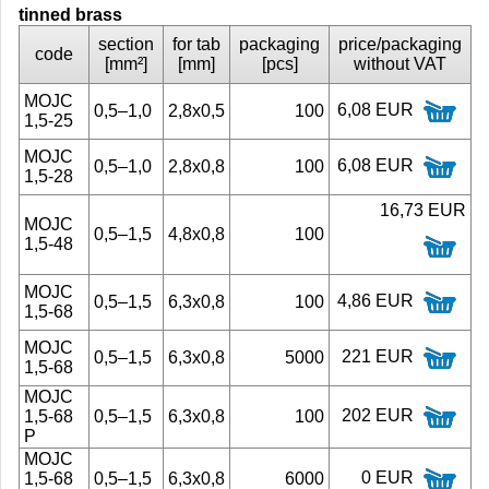
tinned brass
section
for tab
packaging
price/packaging
code
[mm²]
[mm]
[pcs]
without VAT
MOJC
6,08 EUR
0,5–1,0
2,8x0,5
100
1,5-25
MOJC
6,08 EUR
0,5–1,0
2,8x0,8
100
1,5-28
16,73 EUR
MOJC
0,5–1,5
4,8x0,8
100
1,5-48
MOJC
4,86 EUR
0,5–1,5
6,3x0,8
100
1,5-68
MOJC
221 EUR
0,5–1,5
6,3x0,8
5000
1,5-68
MOJC
202 EUR
1,5-68
0,5–1,5
6,3x0,8
100
P
MOJC
0 EUR
1,5-68
0,5–1,5
6,3x0,8
6000