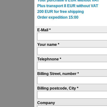
Your purchase
0
EUR without VAT
Plus transport
8
EUR without VAT
200
EUR for free shipping
Order expedition 15:00
E-Mail *
Your name *
Telephnone *
Billing Street, number *
Billing postcode, City *
Company