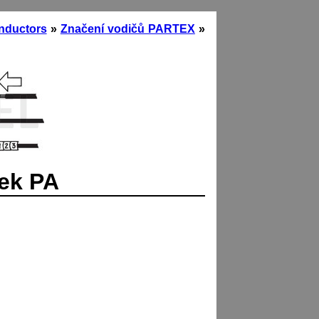
onductors
»
Značení vodičů PARTEX
»
ček PA