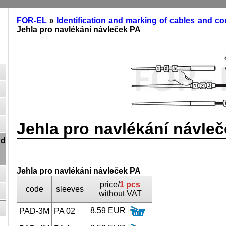
FOR-EL
»
Identification and marking of cables and c
Jehla pro navlékání návleček PA
Jehla pro navlékání návle
nd
Jehla pro navlékání návleček PA
price/
1 pcs
code
sleeves
without VAT
8,59 EUR
PAD-3M
PA 02