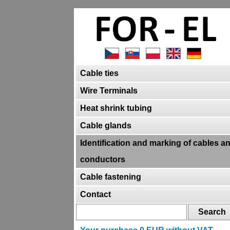
Cable ties
Wire Terminals
Heat shrink tubing
Cable glands
Identification and marking of cables a
conductors
Cable fastening
Contact