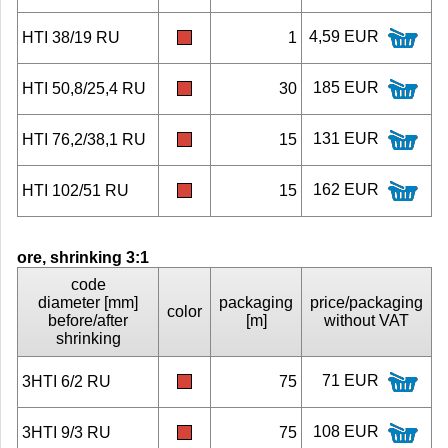
4,59 EUR
HTI 38/19 RU
1
185 EUR
HTI 50,8/25,4 RU
30
131 EUR
HTI 76,2/38,1 RU
15
162 EUR
HTI 102/51 RU
15
ore, shrinking 3:1
code
diameter [mm]
packaging
price/packaging
color
before/after
[m]
without VAT
shrinking
71 EUR
3HTI 6/2 RU
75
108 EUR
3HTI 9/3 RU
75