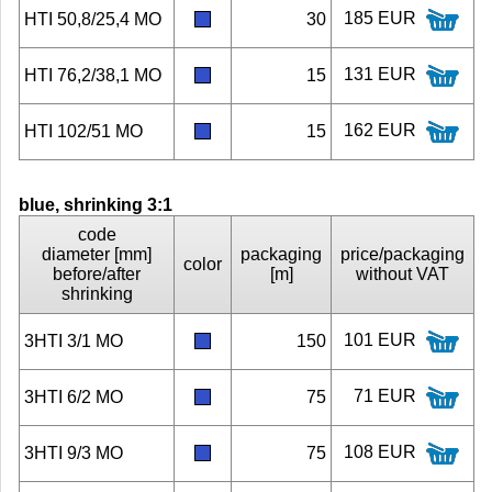
185 EUR
HTI 50,8/25,4 MO
30
131 EUR
HTI 76,2/38,1 MO
15
162 EUR
HTI 102/51 MO
15
blue, shrinking 3:1
code
diameter [mm]
packaging
price/packaging
color
before/after
[m]
without VAT
shrinking
101 EUR
3HTI 3/1 MO
150
71 EUR
3HTI 6/2 MO
75
108 EUR
3HTI 9/3 MO
75