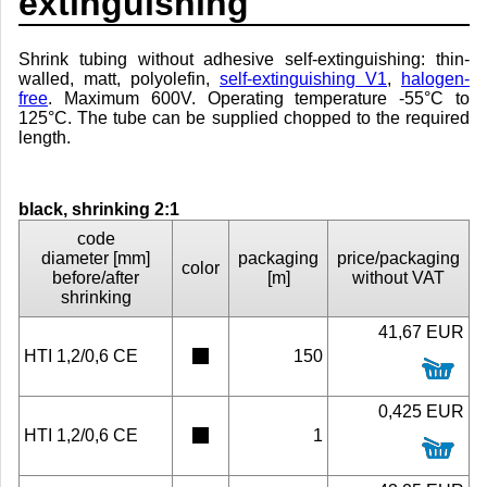
extinguishing
Shrink tubing without adhesive self-extinguishing: thin-
walled, matt, polyolefin,
self-extinguishing V1
,
halogen-
free
. Maximum 600V. Operating temperature -55°C to
125°C. The tube can be supplied chopped to the required
length.
black, shrinking 2:1
code
diameter [mm]
packaging
price/packaging
color
before/after
[m]
without VAT
shrinking
41,67 EUR
HTI 1,2/0,6 CE
150
0,425 EUR
HTI 1,2/0,6 CE
1