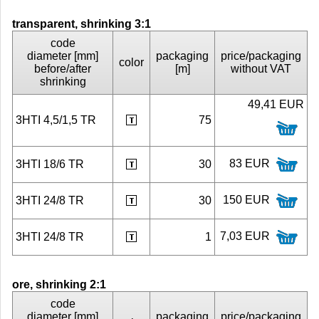
transparent, shrinking 3:1
code
diameter [mm]
packaging
price/packaging
color
before/after
[m]
without VAT
shrinking
49,41 EUR
3HTI 4,5/1,5 TR
75
83 EUR
3HTI 18/6 TR
30
150 EUR
3HTI 24/8 TR
30
7,03 EUR
3HTI 24/8 TR
1
ore, shrinking 2:1
code
diameter [mm]
packaging
price/packaging