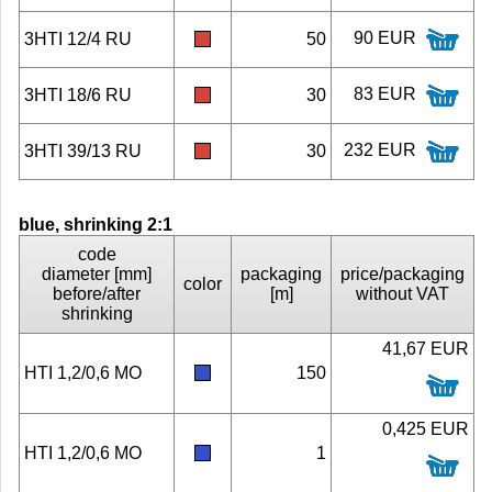
90 EUR
3HTI 12/4 RU
50
83 EUR
3HTI 18/6 RU
30
232 EUR
3HTI 39/13 RU
30
blue, shrinking 2:1
code
diameter [mm]
packaging
price/packaging
color
before/after
[m]
without VAT
shrinking
41,67 EUR
HTI 1,2/0,6 MO
150
0,425 EUR
HTI 1,2/0,6 MO
1