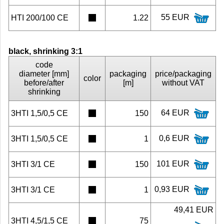
55 EUR
HTI 200/100 CE
1.22
black, shrinking 3:1
code
diameter [mm]
packaging
price/packaging
color
before/after
[m]
without VAT
shrinking
64 EUR
3HTI 1,5/0,5 CE
150
0,6 EUR
3HTI 1,5/0,5 CE
1
101 EUR
3HTI 3/1 CE
150
0,93 EUR
3HTI 3/1 CE
1
49,41 EUR
3HTI 4,5/1,5 CE
75