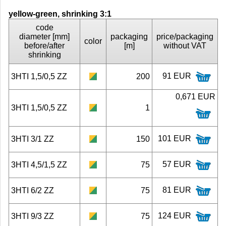
yellow-green, shrinking 3:1
code
diameter [mm]
packaging
price/packaging
color
before/after
[m]
without VAT
shrinking
91 EUR
3HTI 1,5/0,5 ZZ
200
0,671 EUR
3HTI 1,5/0,5 ZZ
1
101 EUR
3HTI 3/1 ZZ
150
57 EUR
3HTI 4,5/1,5 ZZ
75
81 EUR
3HTI 6/2 ZZ
75
124 EUR
3HTI 9/3 ZZ
75