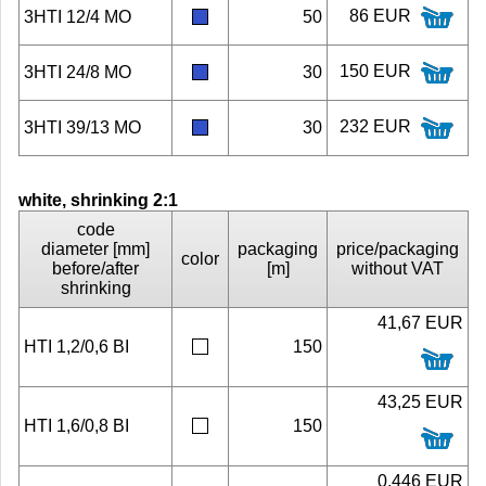
86 EUR
3HTI 12/4 MO
50
150 EUR
3HTI 24/8 MO
30
232 EUR
3HTI 39/13 MO
30
white, shrinking 2:1
code
diameter [mm]
packaging
price/packaging
color
before/after
[m]
without VAT
shrinking
41,67 EUR
HTI 1,2/0,6 BI
150
43,25 EUR
HTI 1,6/0,8 BI
150
0,446 EUR