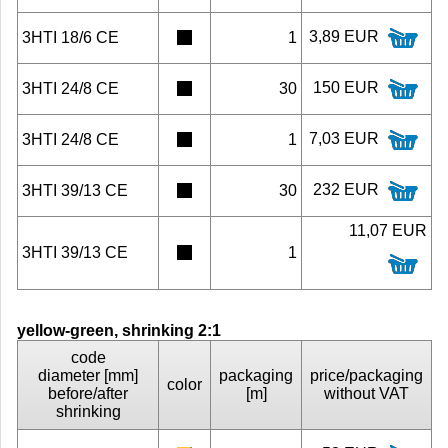
3,89 EUR
3HTI 18/6 CE
1
150 EUR
3HTI 24/8 CE
30
7,03 EUR
3HTI 24/8 CE
1
232 EUR
3HTI 39/13 CE
30
11,07 EUR
3HTI 39/13 CE
1
yellow-green, shrinking 2:1
code
diameter [mm]
packaging
price/packaging
color
before/after
[m]
without VAT
shrinking