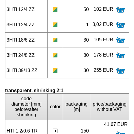
102 EUR
3HTI 12/4 ZZ
50
3,02 EUR
3HTI 12/4 ZZ
1
105 EUR
3HTI 18/6 ZZ
30
178 EUR
3HTI 24/8 ZZ
30
255 EUR
3HTI 39/13 ZZ
30
transparent, shrinking 2:1
code
diameter [mm]
packaging
price/packaging
color
before/after
[m]
without VAT
shrinking
41,67 EUR
HTI 1,2/0,6 TR
150