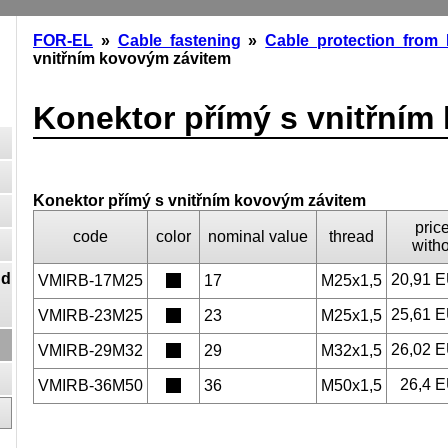
FOR-EL
»
Cable fastening
»
Cable protection from 
vnitřním kovovým závitem
Konektor přímý s vnitřním
Konektor přímý s vnitřním kovovým závitem
price
code
color
nominal value
thread
with
nd
20,91 
VMIRB-17M25
17
M25x1,5
25,61 
VMIRB-23M25
23
M25x1,5
26,02 
VMIRB-29M32
29
M32x1,5
26,4 
VMIRB-36M50
36
M50x1,5