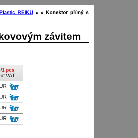
Plastic REIKU
»
» Konektor přímý s
 kovovým závitem
/
1 pcs
out VAT
EUR
EUR
EUR
EUR